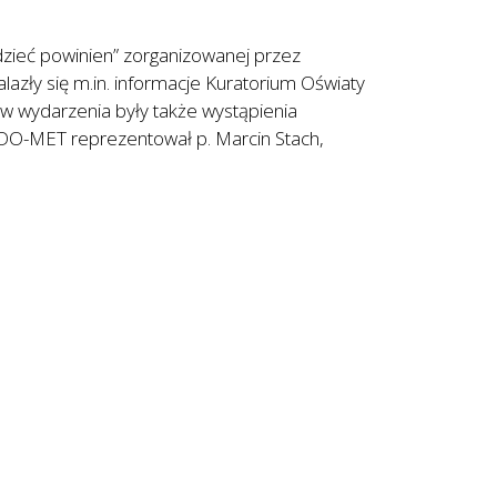
dzieć powinien” zorganizowanej przez
azły się m.in. informacje Kuratorium Oświaty
 wydarzenia były także wystąpienia
 DO-MET reprezentował p. Marcin Stach,